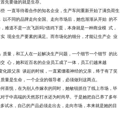
业首先
要做的就是生存。
那些
一
直等待着合作的知名企业，生产车间重新开始了满
负荷生
水
以不同的品牌走向全国、走向市场后，她也渐渐从开始
的不
去，
难道不是一次飞跃吗
?借鸡下蛋，本身就是一种商业模
式，
自实
现全生产要素的满足。而市场化的细分，才能让生产企
业
品
质量，和工人在一起解决生产问题，
一个细节一个细节
的比
的交
心，她和近百名的企业员工成了一体，员工们越来越
变化跟父亲
谈起的时候，
一直紧绷着神经的父亲，终于有了笑
，质量是生命，
一个企业的领导者，必须做到这两点。
如
何喜悦，在为别人作嫁衣的同时，她敏锐抓住了线上市
场，毕
化
对于中高端的天然苏打水还为时尚早。于是她把自己养了多
年
多多试水，自
己的产品必须走出去，走向市场，本来就是她的目