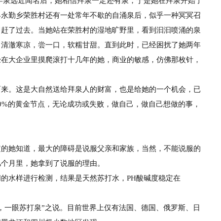
罕泉远近闻名后，她相信拜泉一定还有泉，于是她在拜泉开始了
县永勤乡荣胜村还有一处常年不歇的自涌泉后，似乎一种冥冥召
即赶了过去。当她站在荣胜村的湿地旷野里，看到汩汩喷涌的泉
，清澈
寒凉，尝一口，软糯甘甜。直到此时，已经困扰了她两
年
经在
大企业里摸爬滚打十几年的她，商业的敏感，仿佛那
枚针，
而
来。这是大自然送给拜泉人的财富，也是给她的一
个机会，已
70%的黄金节点，无论成功或失败，做自己，
做自己想做的事，
定的她知道，最大的障碍是说服父亲和家族，当然，
不能说服的
几个月里，她拿到了说服的理由。
间
的水样进行检测，结果是天然苏打水，
PH
酸碱度稳
定在
，
一眼苏打泉
”之说。目前世界上仅有法国、德国、俄罗
斯、日