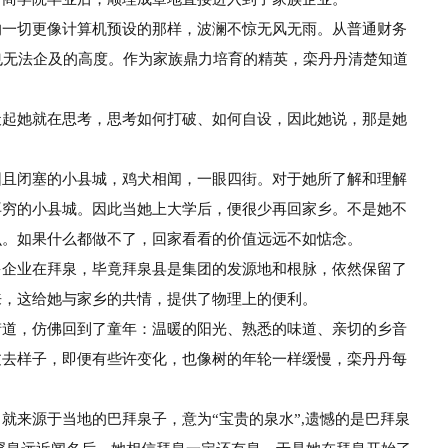
的
一切更像计算机预设的那样，波澜不惊无风无雨。
从普通财务
也无法企及的高度。作为家族鼎力培育的精英，栾丹丹清楚知道
天起她就在思考，思考如何打破、如何自设，因
此她说，那是她
困且闭塞的小县城，鸡犬相闻，一眼四街。
对于她
所了解和理解
再穷的小县城。因此当她上大学后，
便很少再回家乡。不是她不
么。如果什么都
做不了，回家看看的价值远远不如惦念。
多企业在拜泉，毕竟拜泉县是集团的发
源地和根脉，依然保留了
来，这给她与家乡的
共情，提供了物理上的便利。
街道，仿佛回到了童年：温暖的阳光、熟
悉的味道、亲切的乡音
过去样子，即便有些许
变化，也像树的年轮一样缓慢，栾丹丹每
名就来源于当地的巴拜泉子，意为
“宝贵的泉水”,遗憾的是巴拜泉