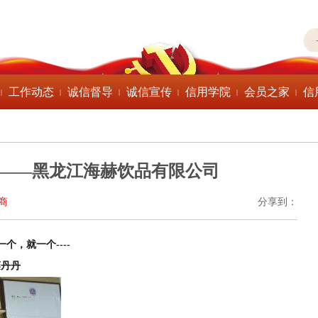
工作动态
诚信督导
诚信宣传
信用学院
会员之家
信
|
|
|
|
|
|
——黑龙江海赫饮品有限公司
商
分享到：
，就一个----
栾丹丹