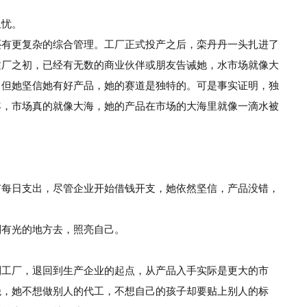
担忧。
还有更复杂的综合管理。工厂正式投产之
后，栾丹丹一头扎进了
建厂之初，已经有无数
的商业伙伴或朋友告诫她，水市场就像大
。但她
坚信她有好产品，她的赛道是独特的。可是事
实证明，独
年，市场真的就像大海，她的产品在市场的大
海里就像一滴水被
有每
日支出，尽管企业开始借钱开支，她依然坚信，产品没
错，
到有
光的地方去，照亮自己。
到工
厂，退回到生产企业的起点，从产品入手实际是更大的
市
绝，她
不想做别人的代工，不想自己的孩子却要贴上别人的
标