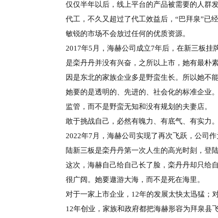
仅仅半年以后，线上平台的产品被需要的人群
代工，不久又
超过了代工效益后，
“巴拜泉”已
敏锐的市场不会放过任何的优质资源。
2017年5月，海赫公司成立7年后，在新三板挂
是栾丹
丹并没有兴奋，之所以上市，她有最朴
因是东北的家族企业多
是野蛮生长。所以她不
她要的是透明的、先进的、社
会化的
标准企业
监管，而不是野蛮无知和没有
规划的夫妻店。
敢于挑战自己，必然有魄力、有底气、有实力
2022年7月，海赫公司实现了再次飞跃，公司
陆
新三
板是栾丹丹第一次人生的高光时刻，登
这次，海赫自己给自己长了脸，
栾丹丹却只给
很广阔。她要遨游大海，而不是死
在海里。
对于一家上市企业，
12年的发展
太快太迅猛；
12年创业，家族和政府都把海赫
形容为拜泉县