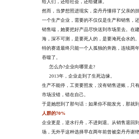
给人们，
还给社会，还给健康。
然而，当梦想照进现实，栾丹丹懂得了父
亲的
一个生产企业，需要的不仅仅是生产和销
售，
销售端，她要把好产品
尽快送到市场里去。在
海，
深不可测，是要死人的，是要淹死会水的
特的赛道最终只能一个人孤独的奔
跑，连续两
吞噬了。
怎么办
?企业向哪里走?
2013年，企业走到了生死边缘。
生产不能停，工资要照发，没有销售进账，只
市场没错，错在自己。
于是她想到了那句话：如果你不能发光，那就
人
群
的
7
0
%
企业更是，逆水行舟，不进则退。从销售退回
场，无外乎这种选择早在两年前曾被栾丹丹谢