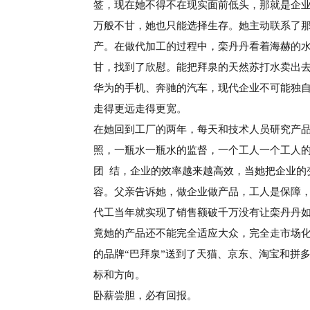
签，现在她不得不在现实面前低头，那就是企
万般不甘，她也只能选择生存。她主动联系了
产。在做代加工的过程中，栾丹丹看着海赫的
甘，找到了欣慰。能把拜泉的天然苏打水卖出
华为的手机、奔驰的汽车，现代企业不可能独
走得更远走得更宽。
在她回到工厂的两年，每天和技术人员研究
产
照，
一瓶水一瓶水的监督，
一个工人一个工人
团
结，企业的效率越来越高效，当她把企业的
容。
父亲告诉她，做企业做产品，工人是保障
代工当年就实现了销售额破千万没有让栾丹丹
竟她的产品还不能完全适应大众，完全走市场
的品牌
“巴拜泉”送到了天猫、京东、淘宝和拼
标和方向。
卧薪尝胆，必有回报。