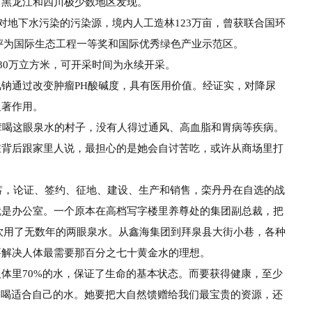
有黑龙江和四川极少数地区发现。
对地下水污染的污染源，境内人工造林
123万亩，曾
获联合国环
评为国际生态工程一等奖和国际优秀绿色
产业示范区。
30万立方米，可开采时间为永续开采。
氢
钠通过改变肿瘤
PH
酸碱度，具有医用价值。经证实，
对降尿
显著作用。
辈喝这眼泉水的村子，没有人得过通风、
高血脂和胃病等疾病。
在背后跟家里人说，最担心的是她会自
讨苦吃，或许从商场里打
。
蓄，论证、签约、征地、建设、生产和销
售，栾丹丹在自选的战
就是办公室。
一个原本在
高
档
写
字
楼
里
养
尊
处
的
集
团
副
总
裁
，
把
饮用了无数年的两眼泉水。从鑫海集团到拜
泉县大街小巷，各种
要解决人体最需要那百分
之七十黄金水的理想。
人体里
70%的水，保证了生命的基本状态。
而要获得健康，至少
，喝适合自己的水。她要把
大自然馈赠给我们最宝贵的资源，还