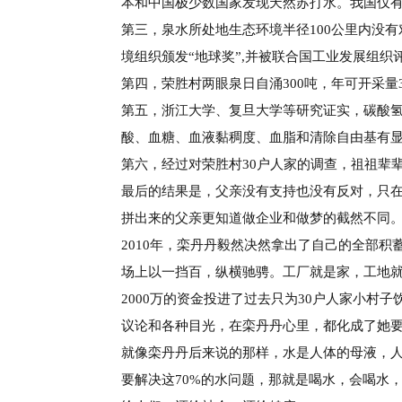
本和中国极少数国家发现天然苏打水。我
国仅
第三，泉水所处地生态环境半径
100公里内没有
境组织颁发
“地球奖”,并被联合国工业
发展组织
第四，荣胜村两眼泉日自涌
300吨，年可开采量
第五，浙江大学、复旦大学等研究证实，碳酸
酸、血糖、血液黏稠度、血脂和清除自由基有
第六，经过对荣胜村
30户人家的调查，祖
祖辈
最后的结果是，父亲没有支持也没有反
对，只
拼出来的父亲更知道
做企业和做梦的截然不同
2010年，栾丹丹毅然决然拿出了自己的
全部积
场上以一挡百，纵横驰
骋。工厂就是家，工地
2000万的资金投进了过去只为30户人家小村
子
议论和各种目光，在栾丹
丹心里，都化成了她
就像栾丹丹后来说的那样，水是人体的母
液，
要解决这
70%的水问题，
那就是喝水，会喝水