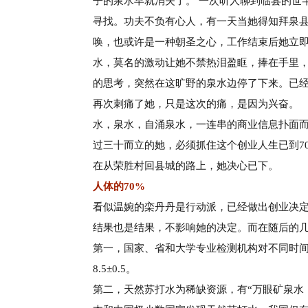
子的泉水早就消失了。 一次听人聊到临县的世
寻找。功夫不负有心人，有一天当她得知拜泉
唤，也或许是一种朝圣之心，工作结束后她立
水，莫名的激动让她不禁热泪盈眶，捧在手里
的思考，突然在这旷野的泉水边停了下来。已
再次刺痛了她，只是这次的痛，是因为兴奋。
水，泉水，自涌泉水，
一连串的商业信息扑面
过三十而立的她，必须抓住这个创
业人
生已到
在从荣胜村回县城的路上，她决
心已下。
人体的
70%
看似温婉的栾丹丹是行动派，已经做出创业决
结果也是结果，不影响她的决定。
而在随
后的
第一，国家、省和大学专业检测机构对不同时
8.5±0.5。
第二，天然苏打水为稀缺资源，有
“万眼矿泉水