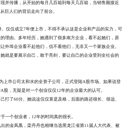
发
现并传播，
从开始的每月几百箱到每天几百箱，当销售额接近
经从巨人们的背后走向了前台。
牌。仅仅成
立
7年便上市，不得不承认这是企业和产品的实力，可
素的理由。多年经历，她
遇到了很多南方企业，看不起她们，原
能让外埠企业看不起他们，
信不着他
们，无非又一个家族企业。
。她就是要展示自己，敢于亮剑，要让自己的企业受
到全社会的
。
作为上市公
司太和水的全资子公司，正式登陆
A
股市场。如果说登
陆
A
股，无疑是对一个创业仅仅
12年的企业最大的认可。
自己打了
60分。她说这
仅仅算是及格，后面的路还很长、很
远、
对于一个创业者，
12年
的时间真的很长。
飞出的金凤凰，栾丹丹
也相继当选黑龙江省第
11届人大代
表、被