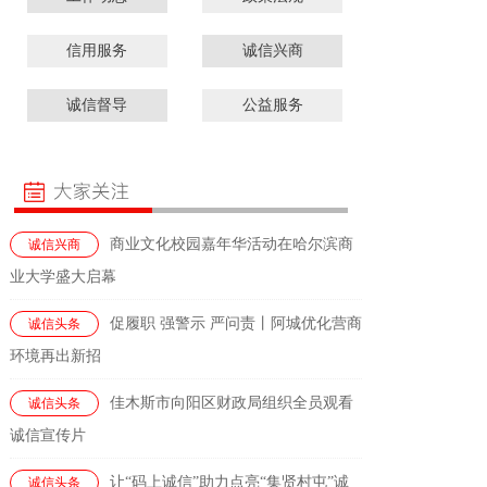
信用服务
诚信兴商
诚信督导
公益服务
商业文化校园嘉年华活动在哈尔滨商
诚信兴商
业大学盛大启幕
促履职 强警示 严问责丨阿城优化营商
诚信头条
环境再出新招
佳木斯市向阳区财政局组织全员观看
诚信头条
诚信宣传片
让“码上诚信”助力点亮“集贤村屯”诚
诚信头条