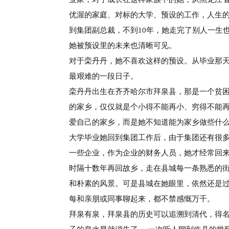
优渥的家庭、对标的大学、预设的工作，人生
到集团副总裁，不到
10年，她走完了别人一生
她被预设里的未来也清晰可见。
对于栾丹丹，她不喜欢这样的预设。从毕业
那
最艰难的一段日子。
栾丹丹出生在齐齐哈尔市拜泉县，那是一个贫
的家乡，仅仅就是个小得不能再小、穷得不能
爱自己的家乡，而
是她不知道能为家乡做些什
大学毕业她回到集团工作后，由于集团还
有很
一些企业，作为企业
的财务人员，她才经常回
时隔十数年再回故乡，走在县城每一条熟
悉的
和朴素的风景。可是县
城在她眼里，依然还是
每和
亲朋或同事聊起来，都不禁感慨万千。
拜泉有泉，拜泉县的历史可以追溯到清
代，得