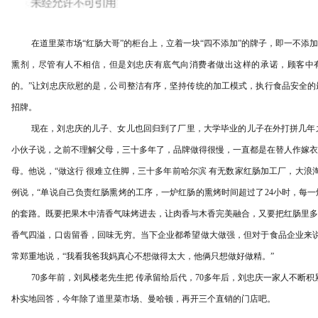
在道里菜市场
“红肠大哥”的柜台上，立着一块“四不添加”的牌子，即一不
熏剂，尽管有人不相信，但是刘忠庆有底气向消费者做出这样的承诺，顾客中
的。”让刘忠庆欣慰的是，公司整洁有序，坚持传统的加工模式，执行食品安全的
招牌。
现在，刘忠庆的儿子、女儿也回归到了厂里，大学毕业的儿子在外打拼几年
小伙子说，之前不理解父母，三十多年了，品牌做得很慢，一直都是在替人作嫁衣
母。他说，
“做这行 很难立住脚，三十多年前哈尔滨 有无数家红肠加工厂，大浪
例说，“单说自己负责红肠熏烤的工序，一炉红肠的熏烤时间超过了24小时，每
的套路。既要把果木中清香气味烤进去，让肉香与木香完美融合，又要把红肠里多
香气四溢，口齿留香，回味无穷。当下企业都希望做大做强，但对于食品企业来说
常郑重地说，“我看我爸我妈真心不想做得太大，他俩只想做好做精。”
70多年前，刘凤楼老先生把 传承留给后代，70多年后，刘忠庆一家人不断
朴实地回答，今年除了道里菜市场、曼哈顿，再开三个直销的门店吧。