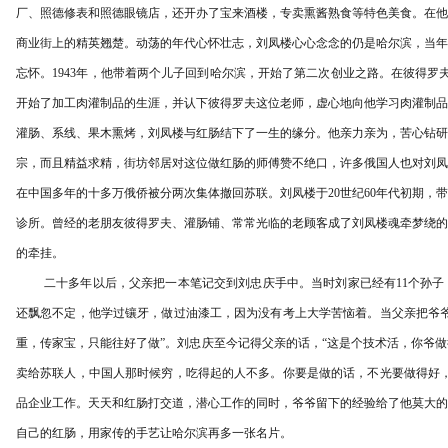
厂、照德修表和照德眼镜店，还开办了宝来酒楼，专卖熏酱熟食等特色美食。在他
商业街上的精英翘楚。动荡的年代心怀壮志，刘凤楼心心念念的仍是哈尔滨，当年
忘怀。
1943年，他带着两个儿子回到哈尔滨，开始了第二次创业之路。在彼得罗
开始了加工肉灌制品的生涯，并认下彼得罗夫这位老师，虚心地向他学习肉灌制品
灌肠、系线、果木熏烤，刘凤楼与红肠结下了一生的缘分。他亲力亲为，苦心钻研
宗，而且精益求精，街坊邻居对这位做红肠的师傅赞不绝口，许多俄国人也对刘凤楼
在中国多年的十多万俄侨被分两次集体撤回苏联。刘凤楼于20世纪60年代初期，
诊所。曾经的老朋友彼得罗夫、灌肠铺、常常光临的老顾客成了刘凤楼魂牵梦绕的
的牵挂。
二十多年以后，父亲把一本笔记交到刘忠庆手中。当时刘家已经有
11个孙
还飘忽不定，他学过镶牙，做过油漆工，因为没有考上大学苦恼着。当父亲把爷爷
重，传家宝，只能往好了做”。刘忠庆至今记得父亲的话，“这是个技术活，你爷
卖给苏联人，中国人那时候穷，吃得起的人不多。你要是做的话，不光要做得好，
品企业工作。天天和红肠打交道，潜心工作的同时，爷爷留下的经验给了他莫大的
自己的红肠，用家传的手艺让哈尔滨再多一张名片。