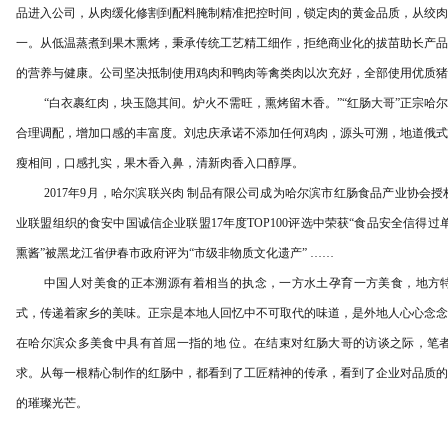
品进入公司，从肉缓化修割到配料腌制精准把控时间，锁定肉的黄金品质，从绞肉
一。从低温蒸煮到果木熏烤，秉承传统工艺精工细作，拒绝商业化的拔苗助长产品
的营养与健康。公司坚决抵制使用鸡肉和鸭肉等禽类肉以次充好，全部使用优质猪
“白衣裹红肉，块玉隐其间。炉火不需旺，熏烤留木香。”“红肠大哥”正宗哈
合理调配，增加口感的丰富度。刘忠庆承诺不添加任何鸡肉，源头可溯，地道俄式
瘦相间，口感扎实，果木香入鼻，清新肉香入口醇厚。
2017年9月，哈尔滨联兴肉 制品有限公司成为哈尔滨市红肠食品产业协会
业联盟组织的食安中国诚信企业联盟17年度TOP100评选中荣获“食品安全信得过单
熏酱”被黑龙江省伊春市政府评为“市级非物质文化遗产” ……
中国人对美食的正本溯源有着相当的执念，一方水土孕育一方美食，地方
式，传递着家乡的美味。正宗是本地人回忆中不可取代的味道，是外地人心心念念
在哈尔滨众多美食中具有首屈一指的地 位。在结束对红肠大哥的访谈之际，笔
求。从每一根精心制作的红肠中，都看到了工匠精神的传承，看到了企业对品质的
的璀璨光芒。