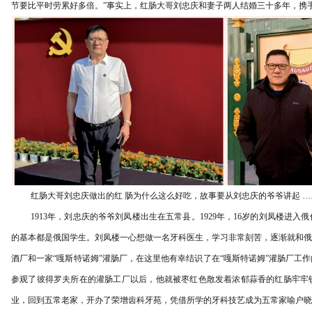
节要比平时劳累好多倍。”事实上，红肠大哥刘忠庆和妻子两人结婚三十多年，携
红肠大哥刘忠庆做出的红
肠为什么这么好吃，故事要从刘
忠庆的爷爷讲起
…
1913年，刘忠庆的爷爷刘凤楼出生在五常县。1929年，16岁的刘凤楼进
的基本都是俄国学生。刘凤楼一心想做一名牙科医生，学习非常刻苦，逐渐就和俄
酒厂和一家“嘎斯特诺姆”灌肠厂，在这里他有幸结识了在“嘎斯特诺姆”灌肠厂工
参观了彼得罗夫所在的灌肠工厂以后，他就被枣红色散发着浓郁蒜香的红肠牢牢锁
业，回到五常老家，开办了荣增齿科牙苑，凭借所学的牙科技艺成为五常家喻户晓