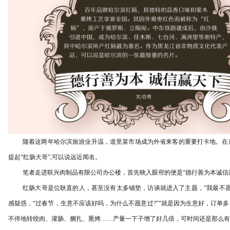
随着这两年哈尔滨旅游业升温，道里菜市场成为外省来客
的重要打卡地。在
提起
“红肠大哥”,可以说远近闻名。
笔者走进联兴肉制品有限
公司办公楼，首先映入眼帘的便是
“德行善为本诚信
红肠大哥是位耿直的人，甚至没有太多铺垫，访谈就进入了主题，
“我最不
感疑惑，“过春节，生意不应该好吗，为什么不愿意过?”“就是因为生意好，订单
不停地转绞肉、灌肠、捆扎、熏烤……产量一下子增了好几倍，可时间还是那么有