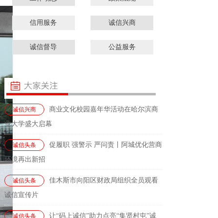
信用服务
诚信兴商
诚信督导
公益服务
商业文化校园嘉年华活动在哈尔滨商
诚信兴商
业大学盛大启幕
促履职 强警示 严问责丨阿城优化营商
诚信头条
环境再出新招
佳木斯市向阳区财政局组织全员观看
诚信头条
诚信宣传片
让“码上诚信”助力点亮“集贤村屯”诚
诚信头条