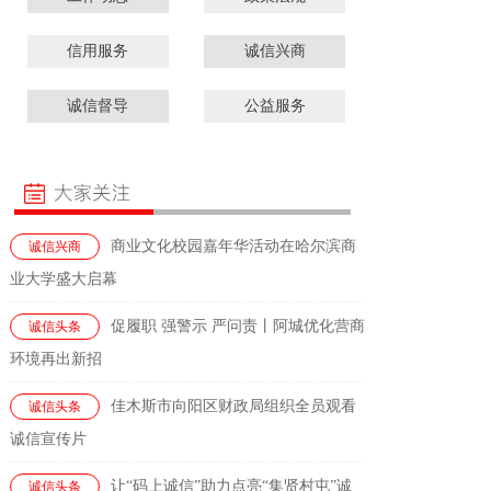
信用服务
诚信兴商
诚信督导
公益服务
商业文化校园嘉年华活动在哈尔滨商
诚信兴商
业大学盛大启幕
促履职 强警示 严问责丨阿城优化营商
诚信头条
环境再出新招
佳木斯市向阳区财政局组织全员观看
诚信头条
诚信宣传片
让“码上诚信”助力点亮“集贤村屯”诚
诚信头条