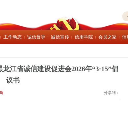
工作动态
诚信督导
诚信宣传
信用学院
会员之家
信
|
|
|
|
|
|
龙江省诚信建设促进会2026年“3·15”倡
议书
商
分享到：